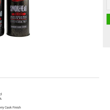
cl
 %
rry Cask Finish