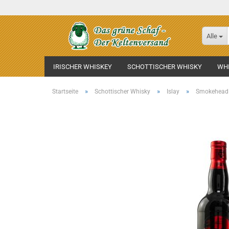
Alle
IRISCHER WHISKEY
SCHOTTISCHER WHISKY
WHI
»
»
»
Startseite
Schottischer Whisky
Islay
Smokehead 