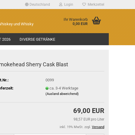
Deutschland
Login
Merkzettel
Ihr Warenkorb
 Whiskey und Whisky
0,00 EUR
 2026
DIVERSE GETRÄNKE
mokehead Sherry Cask Blast
t.Nr.:
0099
eferzeit:
ca. 3-4 Werktage
(Ausland abweichend)
69,00 EUR
98,57 EUR pro Liter
inkl. 19% MwSt. zzgl.
Versand