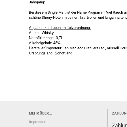
Jahrgang:
Bei diesem Single Malt ist der Name Programm! Viel Rauch und
schöne Sherry-Noten mit einem kraftvollen und langanhalten
Angaben zur Lebensmittelverordnung:
Artikel: Whisky
Nettofüllmenge: 0,7l
Alkoholgehalt: 48%
Hersteller/Importeur:
Ian Macleod Distillers Ltd., Russell H
Ursprungsland: Schottland
MEHR ÜBER...
ZAHLUN
Impressum
Zahlun