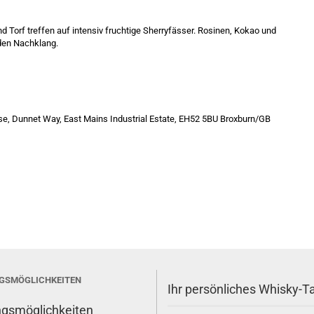
 Torf treffen auf intensiv fruchtige Sherryfässer. Rosinen, Kokao und
den Nachklang.
ouse, Dunnet Way, East Mains Industrial Estate, EH52 5BU Broxburn/GB
GSMÖGLICHKEITEN
Ihr persönliches Whisky-T
gsmöglichkeiten