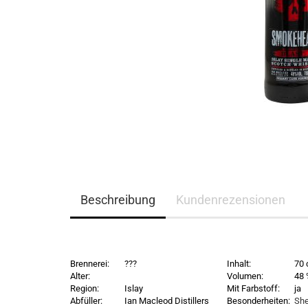
Beschreibung
Kundenrezensionen
Brennerei:
???
Inhalt:
70 
Alter:
Volumen:
48
Region:
Islay
Mit Farbstoff:
ja
Abfüller:
Ian Macleod Distillers
Besonderheiten:
She