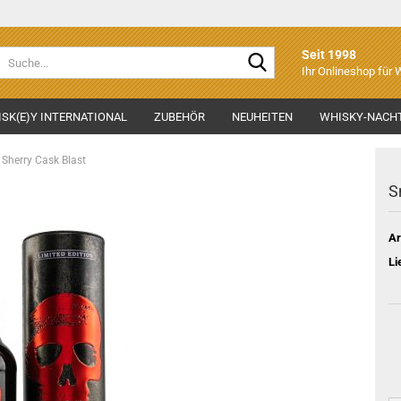
Suche...
Seit 1998
Ihr Onlineshop für
SK(E)Y INTERNATIONAL
ZUBEHÖR
NEUHEITEN
WHISKY-NACHT
Sherry Cask Blast
S
Ar
Li