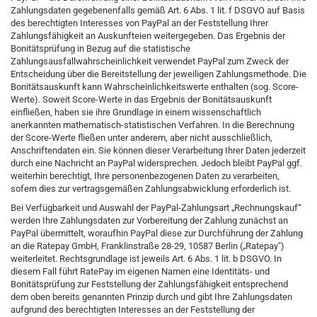
Zahlungsdaten gegebenenfalls gemäß Art. 6 Abs. 1 lit. f DSGVO auf Basis
des berechtigten Interesses von PayPal an der Feststellung Ihrer
Zahlungsfähigkeit an Auskunfteien weitergegeben. Das Ergebnis der
Bonitätsprüfung in Bezug auf die statistische
Zahlungsausfallwahrscheinlichkeit verwendet PayPal zum Zweck der
Entscheidung über die Bereitstellung der jeweiligen Zahlungsmethode. Die
Bonitätsauskunft kann Wahrscheinlichkeitswerte enthalten (sog. Score-
Werte). Soweit Score-Werte in das Ergebnis der Bonitätsauskunft
einfließen, haben sie ihre Grundlage in einem wissenschaftlich
anerkannten mathematisch-statistischen Verfahren. In die Berechnung
der Score-Werte fließen unter anderem, aber nicht ausschließlich,
Anschriftendaten ein. Sie können dieser Verarbeitung Ihrer Daten jederzeit
durch eine Nachricht an PayPal widersprechen. Jedoch bleibt PayPal ggf.
weiterhin berechtigt, Ihre personenbezogenen Daten zu verarbeiten,
sofern dies zur vertragsgemäßen Zahlungsabwicklung erforderlich ist.
Bei Verfügbarkeit und Auswahl der PayPal-Zahlungsart „Rechnungskauf“
werden Ihre Zahlungsdaten zur Vorbereitung der Zahlung zunächst an
PayPal übermittelt, woraufhin PayPal diese zur Durchführung der Zahlung
an die Ratepay GmbH, Franklinstraße 28-29, 10587 Berlin („Ratepay")
weiterleitet. Rechtsgrundlage ist jeweils Art. 6 Abs. 1 lit. b DSGVO. In
diesem Fall führt RatePay im eigenen Namen eine Identitäts- und
Bonitätsprüfung zur Feststellung der Zahlungsfähigkeit entsprechend
dem oben bereits genannten Prinzip durch und gibt Ihre Zahlungsdaten
aufgrund des berechtigten Interesses an der Feststellung der