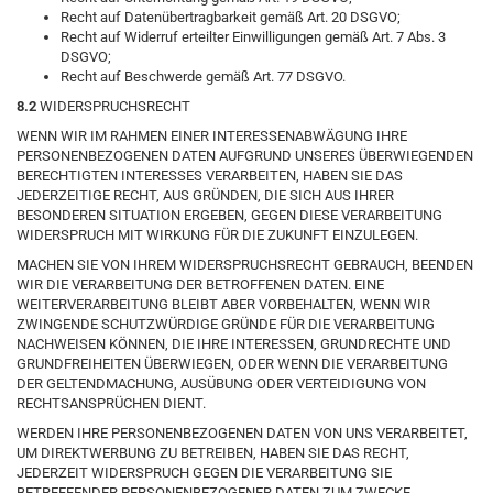
Recht auf Datenübertragbarkeit gemäß Art. 20 DSGVO;
Recht auf Widerruf erteilter Einwilligungen gemäß Art. 7 Abs. 3
DSGVO;
Recht auf Beschwerde gemäß Art. 77 DSGVO.
8.2
WIDERSPRUCHSRECHT
WENN WIR IM RAHMEN EINER INTERESSENABWÄGUNG IHRE
PERSONENBEZOGENEN DATEN AUFGRUND UNSERES ÜBERWIEGENDEN
BERECHTIGTEN INTERESSES VERARBEITEN, HABEN SIE DAS
JEDERZEITIGE RECHT, AUS GRÜNDEN, DIE SICH AUS IHRER
BESONDEREN SITUATION ERGEBEN, GEGEN DIESE VERARBEITUNG
WIDERSPRUCH MIT WIRKUNG FÜR DIE ZUKUNFT EINZULEGEN.
MACHEN SIE VON IHREM WIDERSPRUCHSRECHT GEBRAUCH, BEENDEN
WIR DIE VERARBEITUNG DER BETROFFENEN DATEN. EINE
WEITERVERARBEITUNG BLEIBT ABER VORBEHALTEN, WENN WIR
ZWINGENDE SCHUTZWÜRDIGE GRÜNDE FÜR DIE VERARBEITUNG
NACHWEISEN KÖNNEN, DIE IHRE INTERESSEN, GRUNDRECHTE UND
GRUNDFREIHEITEN ÜBERWIEGEN, ODER WENN DIE VERARBEITUNG
DER GELTENDMACHUNG, AUSÜBUNG ODER VERTEIDIGUNG VON
RECHTSANSPRÜCHEN DIENT.
WERDEN IHRE PERSONENBEZOGENEN DATEN VON UNS VERARBEITET,
UM DIREKTWERBUNG ZU BETREIBEN, HABEN SIE DAS RECHT,
JEDERZEIT WIDERSPRUCH GEGEN DIE VERARBEITUNG SIE
BETREFFENDER PERSONENBEZOGENER DATEN ZUM ZWECKE