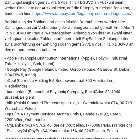
Zahlungsfähigkeit gemäß Art. 6 Abs. 1 lit. f DSGVO an Auskunfteien
weiter. Eine Liste der Auskunfteien, auf die Ratepay zurückgreifen kann,
findet sich hier:
https://www.ratepay.com
/legal-payment-creditagencies
/
Bei Nutzung der Zahlungsart eines lokalen Drittanbieters werden Ihre
Zahlungsdaten zur Vorbereitung der Zahlung zunächst gemäß Art. 6 Abs. 1
lit. b DSGVO an PayPal weitergegeben. Abhängig von Ihrer Auswahl einer
verfügbaren lokalen Zahlungsart übermittelt PayPal Ihre Zahlungsdaten
zur Durchführung der Zahlung sodann gemäß Art. 6 Abs. 1 lit. b DSGVO an
den entsprechenden Anbieter:
- Apple Pay (Apple Distribution International (Apple), Hollyhill Industrial
Estate, Hollyhill, Cork, Irland)
- Google Pay (Google Ireland Limited, Gordon House, 4 Barrow St, Dublin,
D04 E5W5, Irland)
- iDeal (Currence Holding BV, Beethovenstraat 300 Amsterdam,
Niederlande)
- bancontact (Bancontact Payconiq Company, Rue d'Arlon 82, 1040
Brüssel, Belgien)
- blik (Polski Standard Płatności sp. z o.o., ul. Czerniakowska 87A, 00-718
Warschau, Polen)
- eps (PSA Payment Services Austria GmbH, Handelskai 92, Gate 2
1200 Wien, Österreich)
- MyBank (PRETA S.A.S, 40 Rue de Courcelles, F-75008 Paris, Frankreich)
- Przelewy24 (PayPro SA, Kanclerska 15A, 60-326 Poznań, Polen)