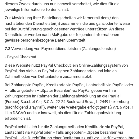
diesem Zweck durch uns nur insoweit verarbeitet, wie dies für die
jeweilige Information erforderlich ist.
Zur Abwicklung Ihrer Bestellung arbeiten wir ferner mit dem / den
nachstehenden Dienstleister(n) zusammen, die uns ganz oder teilweise
bei der Durchführung geschlossener Verträge unterstützen. An diese
Dienstleister werden nach Maßgabe der folgenden Informationen
gewisse personenbezogene Daten übermittelt.
7.2
Verwendung von Paymentdienstleistern (Zahlungsdiensten)
- Paypal Checkout
Diese Website nutzt PayPal Checkout, ein Online-Zahlungssystem von
PayPal, das sich aus PayPal-eigenen Zahlungsarten und lokalen
Zahlmethoden von Drittanbietern zusammensetzt.
Bei Zahlung via PayPal, Kreditkarte via PayPal, Lastschrift via PayPal oder
– falls angeboten – „Später Bezahlen“ via PayPal geben wir Ihre
Zahlungsdaten im Rahmen der Zahlungsabwicklung an die PayPal
(Europe) S.a.r.l. et Cie, S.C.A., 22-24 Boulevard Royal, L-2449 Luxemburg
(nachfolgend „PayPal"), weiter. Die Weitergabe erfolgt gemäß Art. 6 Abs. 1
lit. b DSGVO und nur insoweit, als dies für die Zahlungsabwicklung
erforderlich ist.
PayPal behält sich für die Zahlungsmethoden Kreditkarte via PayPal,
Lastschrift via PayPal oder – falls angeboten - „Später bezahlen“ via
PayPal – die Durchführung einer Bonitätsauskunft vor. Hierfür werden Ihre