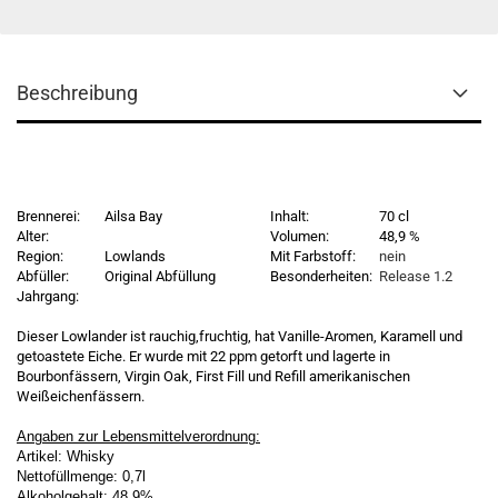
Beschreibung
Brennerei:
Ailsa Bay
Inhalt:
70 cl
Alter:
Volumen:
48,9 %
Region:
Lowlands
Mit Farbstoff:
nein
Abfüller:
Original Abfüllung
Besonderheiten:
Release 1.2
Jahrgang:
Dieser Lowlander ist rauchig,fruchtig, hat Vanille-Aromen, Karamell und
getoastete Eiche. Er wurde mit 22 ppm getorft und lagerte in
Bourbonfässern, Virgin Oak, First Fill und Refill amerikanischen
Weißeichenfässern.
Angaben zur Lebensmittelverordnung:
Artikel: Whisky
Nettofüllmenge: 0,7l
Alkoholgehalt: 48,9%