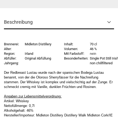
Beschreibung
Brennerei:
Midleton Distillery
Inhalt:
70 cl
Alter:
Volumen:
46 %
Region:
Irland
Mit Farbstoff:
nein
Abfüller:
Original Abfüllung
Besonderheiten:
Single Pot Still Ir
Jahrgang:
non chillfiltered
Der Redbreast Lustau wurde nach der spanischen Bodega Lustau
benannt, von der die Oloroso Sherryfässer für die Nachreifung
stammen. Der Whiskey ist komplex und vielschichtig auf der Zunge. Er
schmeckt cremig mit Vanille, dunklen Früchten und Rosinen.
Angaben zur Lebensmittelverordnung:
Artikel: Whiskey
Nettofüllmenge: 0,7l
Alkoholgehalt: 46%
Hersteller/Importeur: Midleton Distillery Distillery Walk Midleton Cork/IE